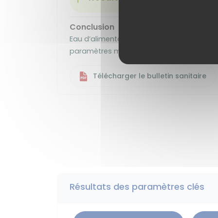
Conclusion
Eau d’alimentation conforme aux exigence
paramètres mesurés.
Télécharger le bulletin sanitaire
Résultats des paramètres clés
Aluminium total µg/l
Chlore libre
Microbiologie - ECOLI
Microbiologie - STRF
FER TOTAL
Nitrates
TOTAL DES PESTICIDES ANALYSÉS
TURBIDITÉ