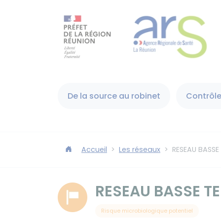
Panneau de gestion des cookies
Accéder au contenu
Accéder au moteur de recherche
De la source au robinet
Contrôle
Accueil
Les réseaux
RESEAU BASSE
RESEAU BASSE TE
Risque microbiologique potentiel