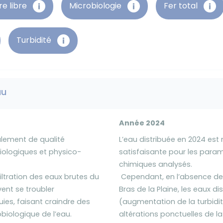
re libre
Microbiologie
Fer total
Turbidité
au
Année 2024
alement de qualité
L’eau distribuée en 2024 est
iologiques et physico-
satisfaisante pour les para
chimiques analysés.
ltration des eaux brutes du
Cependant, en l’absence de 
vent se troubler
Bras de la Plaine, les eaux d
uies, faisant craindre des
(augmentation de la turbidité
obiologique de l’eau.
altérations ponctuelles de la