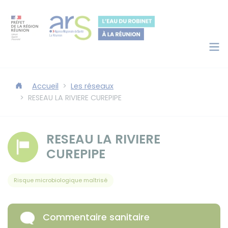
Panneau de gestion des cookies
Accéder au contenu
Accéder au moteur de recherche
Accueil
Les réseaux
RESEAU LA RIVIERE CUREPIPE
RESEAU LA RIVIERE
CUREPIPE
Risque microbiologique maîtrisé
Commentaire sanitaire