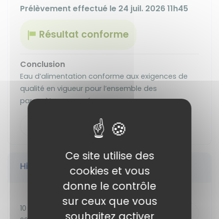
Prélèvement effectué le 24 juil. 2026 11h45
Résultat conforme
Conclusion
Eau d’alimentation conforme aux exigences de
qualité en vigueur pour l’ensemble des
paramètres mesurés.
Télécharger le bulletin sanitaire
Ce site utilise des
Historique des prélèvements
cookies et vous
donne le contrôle
sur ceux que vous
10 juil.
Télécharger
souhaitez activer