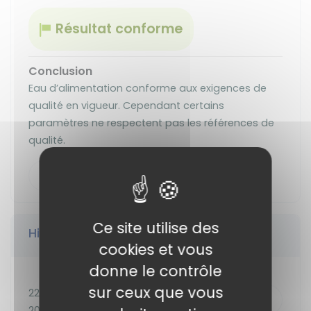
Résultat conforme
Conclusion
Eau d’alimentation conforme aux exigences de
qualité en vigueur. Cependant certains
paramètres ne respectent pas les références de
qualité.
Télécharger le bulletin sanitaire
Ce site utilise des
Historique des prélèvements
cookies et vous
donne le contrôle
sur ceux que vous
22 avr.
Télécharger
2026