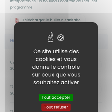
interprétables. Un nouveau contrôle de l’eau est
programmé.
Télécharger le bulletin sanitaire
Historique des prélèvements
Ce site utilise des
cookies et vous
09 juil.
Télécharger
donne le contrôle
2026
sur ceux que vous
souhaitez activer
17 juin
Télécharger
2026
Tout accepter
Tout refuser
17 juin