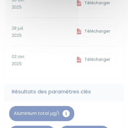
30 avr.
Télécharger
2025
28 juil.
Télécharger
2025
02 avr.
Télécharger
2025
Résultats des paramètres clés
Aluminium total µg/l
Chlore libre
Microbiologie - ECOLI
Microbiologie - STRF
FER TOTAL
Nitrates
TOTAL DES PESTICIDES ANALYSÉS
TURBIDITÉ
Aluminium total µg/l