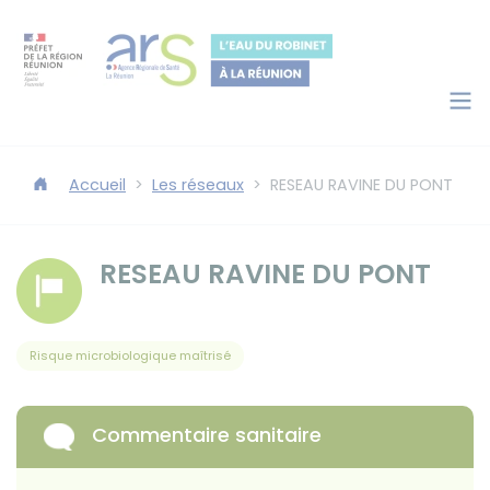
Panneau de gestion des cookies
Accéder au contenu
Accéder au moteur de recherche
Accueil
Les réseaux
RESEAU RAVINE DU PONT
RESEAU RAVINE DU PONT
Risque microbiologique maîtrisé
Commentaire sanitaire