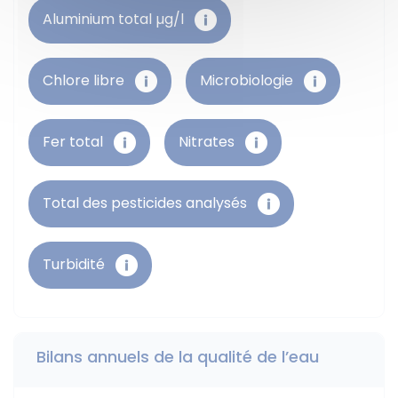
Aluminium total µg/l
Chlore libre
Microbiologie - ECOLI
Microbiologie - STRF
FER TOTAL
Nitrates
TOTAL DES PESTICIDES ANALYSÉS
TURBIDITÉ
Aluminium total µg/l
Chlore libre
Microbiologie
Fer total
Nitrates
Total des pesticides analysés
Turbidité
Bilans annuels de la qualité de l’eau